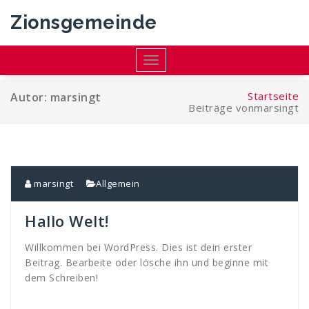
Zum
Zionsgemeinde
Inhalt
springen
Toggle
navigation
Startseite
Autor: marsingt
Beiträge vonmarsingt
marsingt
Allgemein
Hallo Welt!
Willkommen bei WordPress. Dies ist dein erster
Beitrag. Bearbeite oder lösche ihn und beginne mit
dem Schreiben!