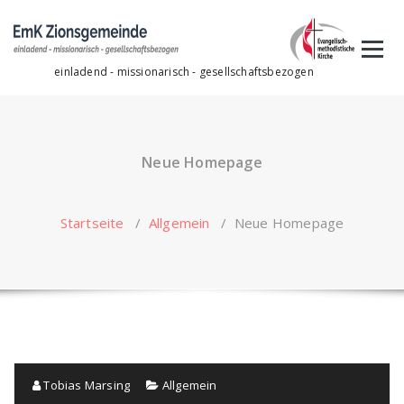
Zum
Inhalt
springen
einladend - missionarisch - gesellschaftsbezogen
Neue Homepage
Startseite
/
Allgemein
/
Neue Homepage
Tobias Marsing
Allgemein