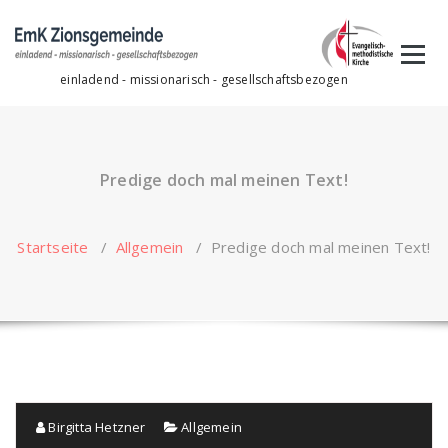
Zum
Inhalt
springen
einladend - missionarisch - gesellschaftsbezogen
Predige doch mal meinen Text!
Startseite
/
Allgemein
/
Predige doch mal meinen Text!
Birgitta Hetzner
Allgemein